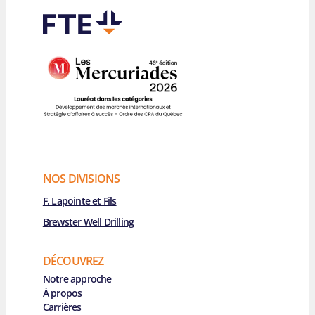
NOS DIVISIONS
F. Lapointe et Fils
Brewster Well Drilling
DÉCOUVREZ
Main Navigation
Notre approche
À propos
Carrières