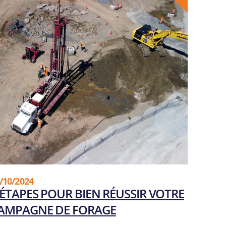
SIÈGE SOCIAL
055, boul. Industriel,
Sherbrooke QC J1R 0P4
T:
819-564-0531
/
800-565-0531
F:
819-566-5552
/10/2024
 ÉTAPES POUR BIEN RÉUSSIR VOTRE
AMPAGNE DE FORAGE