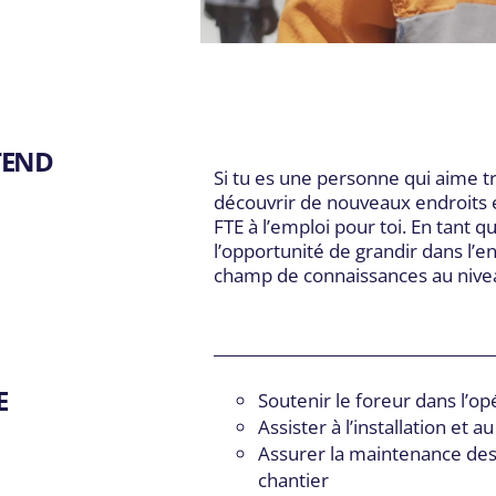
DIVISIONS
DÉCOUVREZ
Main Navigation
Notre approche
ointe et Fils
5
À propos
er Well Drilling
TEND
Carrières
Si tu es une personne qui aime tra
Ressources
découvrir de nouveaux endroits e
FTE à l’emploi pour toi. En tant q
l’opportunité de grandir dans l’e
champ de connaissances au nivea
E
Soutenir le foreur dans l’op
Assister à l’installation e
Assurer la maintenance de
chantier