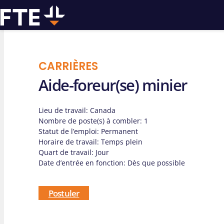
CARRIÈRES
Aide-foreur(se) minier
Nous pouvo
Lieu de travail
: Canada
vous aider p
Nombre de poste(s) à combler
: 1
Statut de l’emploi
: Permanent
Horaire de travail
: Temps plein
travaux de
Quart de travail
: Jour
Date d’entrée en fonction
: Dès que possible
Postuler
Contactez-nous