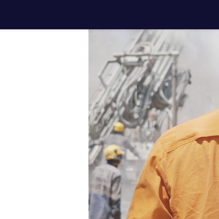
ns
our vos
 forage
.