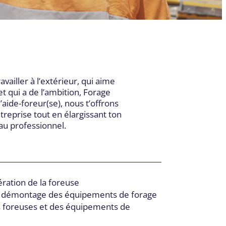
SIÈGE SOCIAL
055, boul. Industriel,
Sherbrooke QC J1R 0P4
T:
819-564-0531
/
800-565-0531
vailler à l’extérieur, qui aime
F:
819-566-5552
t qui a de l’ambition, Forage
u’aide-foreur(se), nous t’offrons
ntreprise tout en élargissant ton
u professionnel.
ération de la foreuse
t au démontage des équipements de forage
s foreuses et des équipements de