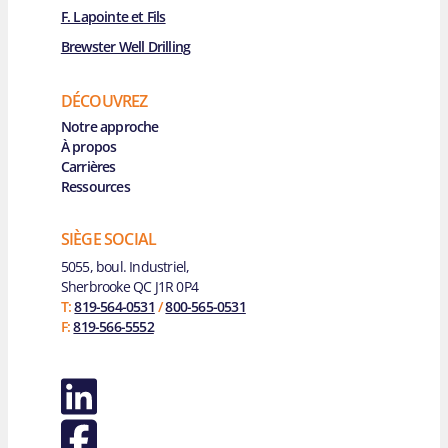
F. Lapointe et Fils
Brewster Well Drilling
DÉCOUVREZ
Main Navigation
Notre approche
À propos
Carrières
Ressources
SIÈGE SOCIAL
5055, boul. Industriel,
Sherbrooke QC J1R 0P4
T:
819-564-0531
/
800-565-0531
F:
819-566-5552