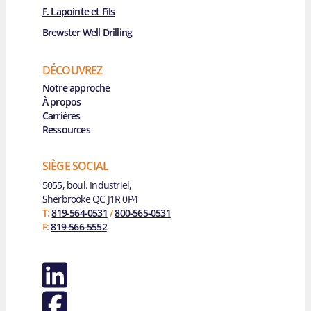
F. Lapointe et Fils
Brewster Well Drilling
DÉCOUVREZ
Main Navigation
Notre approche
À propos
Carrières
Ressources
SIÈGE SOCIAL
5055, boul. Industriel,
Sherbrooke QC J1R 0P4
T:
819-564-0531
/
800-565-0531
F:
819-566-5552