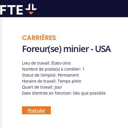
CARRIÈRES
Foreur(se) minier - USA
Nous pouvo
Lieu de travail
: États-Unis
vous aider p
Nombre de poste(s) à combler
: 1
Statut de l’emploi
: Permanent
Horaire de travail
: Temps plein
travaux de
Quart de travail
: Jour
Date d’entrée en fonction
: Dès que possible
Postuler
Contactez-nous