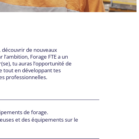
SIÈGE SOCIAL
055, boul. Industriel,
Sherbrooke QC J1R 0P4
T:
819-564-0531
/
800-565-0531
ur, découvrir de nouveaux
F:
819-566-5552
r l’ambition, Forage FTE a un
(se), tu auras l’opportunité de
se tout en développant tes
s professionnelles.
uipements de forage.
oreuses et des équipements sur le