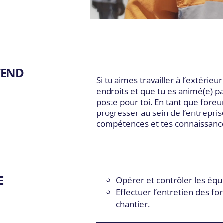
DIVISIONS
DÉCOUVREZ
Main Navigation
Notre approche
ointe et Fils
5
À propos
er Well Drilling
TEND
Carrières
Si tu aimes travailler à l’extérie
Ressources
endroits et que tu es animé(e) pa
poste pour toi. En tant que foreur
progresser au sein de l’entrepri
compétences et tes connaissance
E
Opérer et contrôler les éq
Effectuer l’entretien des f
chantier.