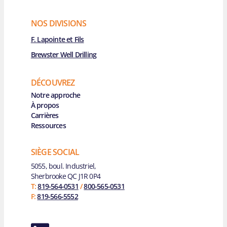
NOS DIVISIONS
F. Lapointe et Fils
Brewster Well Drilling
DÉCOUVREZ
Main Navigation
Notre approche
À propos
Carrières
Ressources
SIÈGE SOCIAL
5055, boul. Industriel,
Sherbrooke QC J1R 0P4
T:
819-564-0531
/
800-565-0531
F:
819-566-5552