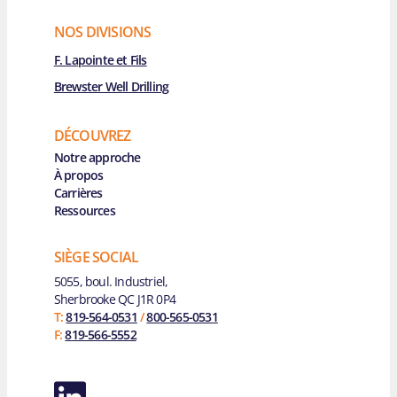
NOS DIVISIONS
F. Lapointe et Fils
Brewster Well Drilling
DÉCOUVREZ
Main Navigation
Notre approche
À propos
Carrières
Ressources
SIÈGE SOCIAL
5055, boul. Industriel,
Sherbrooke QC J1R 0P4
T:
819-564-0531
/
800-565-0531
F:
819-566-5552