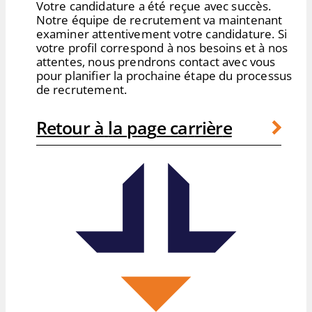
Votre candidature a été reçue avec succès.
Notre équipe de recrutement va maintenant
examiner attentivement votre candidature. Si
votre profil correspond à nos besoins et à nos
attentes, nous prendrons contact avec vous
pour planifier la prochaine étape du processus
de recrutement.
R
e
t
o
u
r
à
l
a
p
a
g
e
c
a
r
r
i
è
r
e